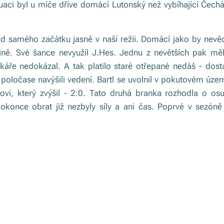
uaci byl u míče dříve domácí Lutonský než vybíhající Čechá
d samého začátku jasně v naší režii. Domácí jako by nevědě
vině. Své šance nevyužil J.Hes. Jednu z nevětších pak měl
áře nedokázal. A tak platilo staré otřepané nedáš - dost
poločase navýšili vedení. Bartl se uvolnil v pokutovém územ
vi, který zvýšil - 2:0. Tato druhá branka rozhodla o os
okonce obrat již nezbyly síly a ani čas. Poprvé v sezóně 