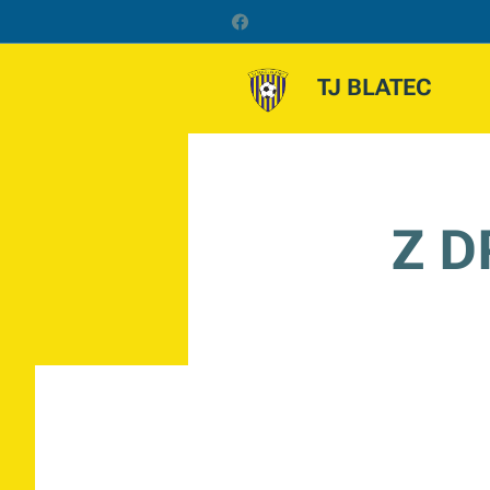
TJ BLATEC
Z D