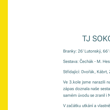
TJ SOKO
Branky: 26' Lutonský, 66'
Sestava: Čechák - M. Hes
Střídající: Dvořák, Kábrt,
Ve 3.kole jsme narazili n
zápas doznala naše sestav
samém úvodu se zranil i
V začátku utkání a vlastně