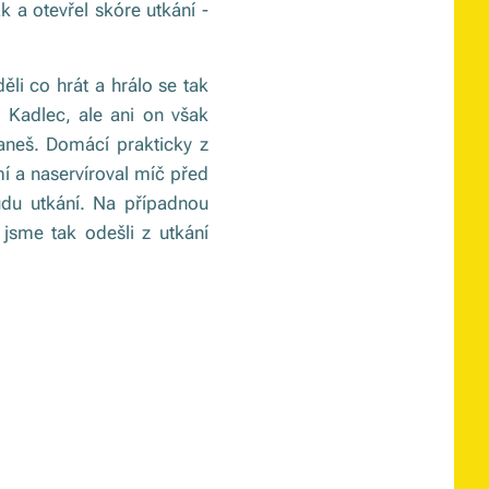
k a otevřel skóre utkání -
li co hrát a hrálo se tak
 Kadlec, ale ani on však
aneš. Domácí prakticky z
í a naservíroval míč před
udu utkání. Na případnou
jsme tak odešli z utkání