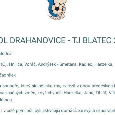
L DRAHANOVICE - TJ BLATEC 2
 Bednář
 (C), Hnilica, Voráč, Andrýsek - Smetana, Kadlec, Hanzelka,
 Zaorálek
a soupeře, který stejně jako my, zvítězil v obou předešlých
a značných změn, když chyběli: Hanzelka, Janů, Tihlář, Vlč
 Němec.
 i v celé první půli byli aktivnější domácí. Ze svých šancí vša