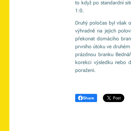
to když po standardní sit
1:0.
Druhý poločas byl však o
výhradně na jejich polo
překonat domácího brank
prvního útoku ve druhém 
prázdnou branku Bednářo
korekci výsledku nebo d
poraženi.
Share