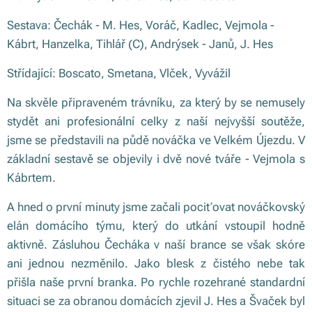
Sestava: Čechák - M. Hes, Voráč, Kadlec, Vejmola -
Kábrt, Hanzelka, Tihlář (C), Andrýsek - Janů, J. Hes
Střídající: Boscato, Smetana, Vlček, Vyvážil
Na skvěle připraveném trávníku, za který by se nemusely
stydět ani profesionální celky z naší nejvyšší soutěže,
jsme se představili na půdě nováčka ve Velkém Újezdu. V
základní sestavě se objevily i dvě nové tváře - Vejmola s
Kábrtem.
A hned o první minuty jsme začali pociťovat nováčkovský
elán domácího týmu, který do utkání vstoupil hodně
aktivně. Zásluhou Čecháka v naší brance se však skóre
ani jednou nezměnilo. Jako blesk z čistého nebe tak
přišla naše první branka. Po rychle rozehrané standardní
situaci se za obranou domácích zjevil J. Hes a Švaček byl