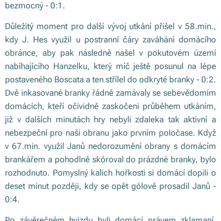
bezmocný - 0:1.
Důležitý moment pro další vývoj utkání přišel v 58.min.,
kdy J. Hes využil u postranní čáry zaváhání domácího
obránce, aby pak následně našel v pokutovém území
nabíhajícího Hanzelku, který míč ještě posunul na lépe
postaveného Boscata a ten střílel do odkryté branky - 0:2.
Dvě inkasované branky řádně zamávaly se sebevědomím
domácích, kteří očividně zaskočeni průběhem utkáním,
již v dalších minutách hry nebyli zdaleka tak aktivní a
nebezpeční pro naši obranu jako prvním poločase. Když
v 67.min. využil Janů nedorozumění obrany s domácím
brankářem a pohodlně skóroval do prázdné branky, bylo
rozhodnuto. Pomyslný kalich hořkosti si domácí dopili o
deset minut později, kdy se opět gólově prosadil Janů -
0:4.
Po závěrečném hvizdu byli domácí právem zklamaní.