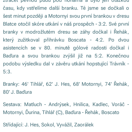
času, kdy vstřelíme další branku. Té jsme se dočkali o
šest minut později a Motornyi svou první brankou v dresu
Blatce otočil skóre utkání v náš prospěch - 3:2. Své první
branky v modrožlutém dresu se záhy dočkal i Řehák,
který zužitkoval přihrávku Boscata - 4:2. Po dvou
asistencích se v 80. minutě gólové radosti dočkal i
Baďura a svou brankou zvýšil již na 5:2. Konečnou
podobu výsledku dal v závěru utkání hopstující Trávník -
5:3.
Branky: 46' Tihlář, 62' J. Hes, 68' Motornyi, 74' Řehák,
80' J. Baďura
Sestava: Matluch - Andrýsek, Hnilica, Kadlec, Voráč -
Motornyi, Ďurina, Tihlář (C), Baďura - Řehák, Boscato
Střídající: J. Hes, Sokol, Vyvážil, Zaorálek