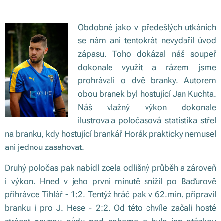
Obdobně jako v předešlých utkáních
se nám ani tentokrát nevydařil úvod
zápasu. Toho dokázal náš soupeř
dokonale využít a rázem jsme
prohrávali o dvě branky. Autorem
obou branek byl hostující Jan Kuchta.
Náš vlažný výkon dokonale
ilustrovala poločasová statistika střel
na branku, kdy hostující brankář Horák prakticky nemusel
ani jednou zasahovat.
Druhý poločas pak nabídl zcela odlišný průběh a zároveň
i výkon. Hned v jeho první minutě snížil po Baďurově
přihrávce Tihlář - 1:2. Tentýž hráč pak v 62.min. připravil
branku i pro J. Hese - 2:2. Od této chvíle začali hosté
ztrácet pevnou půdu pod nohama a bylo jen otázkou