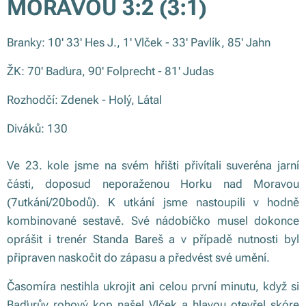
MORAVOU 3:2 (3:1)
Branky: 10' 33' Hes J., 1' Vlček - 33' Pavlík, 85' Jahn
ŽK: 70' Baďura, 90' Folprecht - 81' Judas
Rozhodčí: Zdenek - Holý, Látal
Diváků: 130
Ve 23. kole jsme na svém hřišti přivítali suveréna jarní
části, doposud neporaženou Horku nad Moravou
(7utkání/20bodů). K utkání jsme nastoupili v hodně
kombinované sestavě. Své nádobíčko musel dokonce
oprášit i trenér Standa Bareš a v případě nutnosti byl
připraven naskočit do zápasu a předvést své umění.
Časomíra nestihla ukrojit ani celou první minutu, když si
Baďurův rohový kop našel Vlček a hlavou otevřel skóre