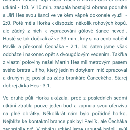
utkání - 1:0. V 10.min. zaspala hostující obrana podruhé
a Jiří Hes svou šanci ve velkém vápně dokonale využil -
2:0. Poté měla Horka k dispozici několik rohových kopů,
ale žádný z nich k vypracování gólové šance nevedl.
Hosté se tak dočkali až ve 33.min., kdy si na centr naběhl
Pavlík a překonal Čecháka - 2:1. Do šaten jsme však
odcházeli nakonec opět s dvougólovým vedením. Takřka
z vlastní poloviny našel Martin Hes milimetrovým pasem
svého bratra Jiřího, který jedním dotykem míč zpracoval
a druhým jej poslal za záda brankáře Čaneckého. Starej
dobrej Jirka Hes - 3:1.
Ve druhé půli Horka ukázala, proč z posledních sedmi
utkání ztratila pouze jeden bod a zapnula svou ofenzívu
na plné obrátky. Několikrát nám bylo pořádné horko.
Nejblíže ke kontaktní brance pak byl Pavlík, ale Čecháka
zachránila tyč. V závěru utkání jsme urputně bránili svůj