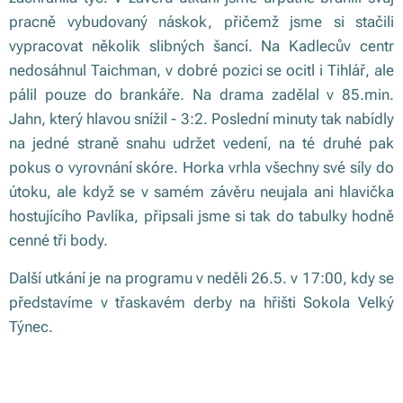
pracně vybudovaný náskok, přičemž jsme si stačili
vypracovat několik slibných šancí. Na Kadlecův centr
nedosáhnul Taichman, v dobré pozici se ocitl i Tihlář, ale
pálil pouze do brankáře. Na drama zadělal v 85.min.
Jahn, který hlavou snížil - 3:2. Poslední minuty tak nabídly
na jedné straně snahu udržet vedení, na té druhé pak
pokus o vyrovnání skóre. Horka vrhla všechny své síly do
útoku, ale když se v samém závěru neujala ani hlavička
hostujícího Pavlíka, připsali jsme si tak do tabulky hodně
cenné tři body.
Další utkání je na programu v neděli 26.5. v 17:00, kdy se
představíme v třaskavém derby na hřišti Sokola Velký
Týnec.