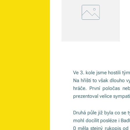
Ve 3. kole jsme hostili t
Na hřišti to však dlouho v
hráče. První poločas neb
prezentoval velice sympa
Druhá půle již byla co se
mohl docílit posléze i Baď
0 měla stejný rukopis od 