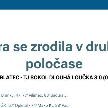
a se zrodila v d
poločase
 BLATEC - TJ SOKOL DLOUHÁ LOUČKA 3:0 (0
Branky: 47' 77' Vilímec, 83' Baďura J.
ŽK: 67' Opletal - 74' Mako K., 88' Paul