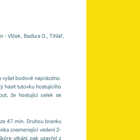
 - Vlček, Baďura O., Tihlář,
ch vyšel bodově naprázdno.
ý hasit tutovku hostujícího
ut, že hostující celek se
e ze 47.min. Druhou branku
ranka znamenající vedení 2-
Skóre utkání pak uzavřel z