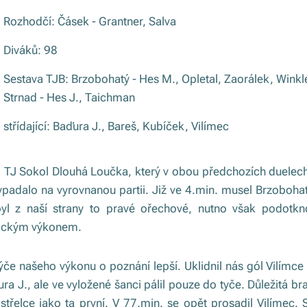
Rozhodčí: Čásek - Grantner, Salva
Diváků: 98
Sestava TJB: Brzobohatý - Hes M., Opletal, Zaorálek, Winkler
Strnad - Hes J., Taichman
střídající: Baďura J., Bareš, Kubíček, Vilímec
ým TJ Sokol Dlouhá Loučka, který v obou předchozích duele
ypadalo na vyrovnanou partii. Již ve 4.min. musel Brzobohat
yl z naší strany to pravé ořechové, nutno však podotkno
tickým výkonem.
 týče našeho výkonu o poznání lepší. Uklidnil nás gól Vilímc
ura J., ale ve vyložené šanci pálil pouze do tyče. Důležitá b
střelce jako ta první. V 77.min. se opět prosadil Vilímec. 