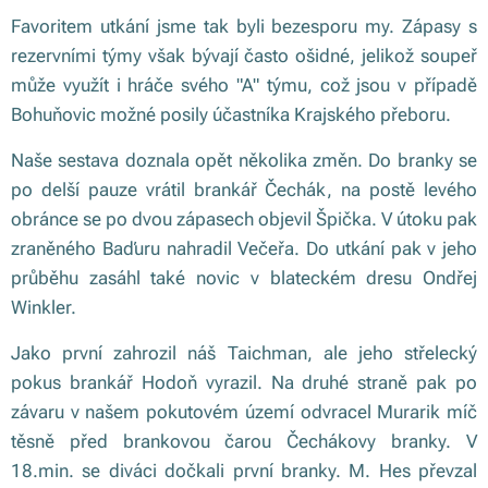
Favoritem utkání jsme tak byli bezesporu my. Zápasy s
rezervními týmy však bývají často ošidné, jelikož soupeř
může využít i hráče svého "A" týmu, což jsou v případě
Bohuňovic možné posily účastníka Krajského přeboru.
Naše sestava doznala opět několika změn. Do branky se
po delší pauze vrátil brankář Čechák, na postě levého
obránce se po dvou zápasech objevil Špička. V útoku pak
zraněného Baďuru nahradil Večeřa. Do utkání pak v jeho
průběhu zasáhl také novic v blateckém dresu Ondřej
Winkler.
Jako první zahrozil náš Taichman, ale jeho střelecký
pokus brankář Hodoň vyrazil. Na druhé straně pak po
závaru v našem pokutovém území odvracel Murarik míč
těsně před brankovou čarou Čechákovy branky. V
18.min. se diváci dočkali první branky. M. Hes převzal