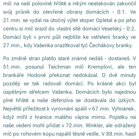
míč na naší polovině hřiště a nikým neatakován zakončil
svůj průnik do otevřené obrany domácích - 0:1. Ve
21.min. se vydal na útočný výlet stoper Opletal a po jeho
centru si míč srazil do vlastní sítě domácí Veselský - 0:2.
Domácí byli v první půli nejblíže ke vstřelení branky ve
27.min., kdy Vašenka orazítkoval tyč Čechákovy branky.
Po změně stran platilo staré známé nedáš - dostaneš. V
51.min. posunul Taichman míč Kremplovi, ale ten
brankáře Hodoně překonat nedokázal. O dvě minuty
později se tak radovali domácí. Po krásné akci byl
úspěšným střelcem Vašenka. Domácích bylo najednou
plné hřiště a naše defenzíva se dostávala do úzkých.
Největší příležitost k vyrovnání spálil v 67.min. Vyhnánek,
když mířil z hranice malého vápna mimo. Pojistku na
naše vedení mohl přidat v 72.min. Winkler, ale odražený
míč po rohovém kopu napálil těsně vedle. V 88.min. hasil