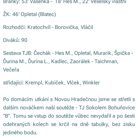
Branky: 53' Vašenka - 18' Hes M., 22' Veselský vlastní
ŽK: 46' Opletal (Blatec)
Rozhodčí: Kratochvíl - Borovička, Vláčil
Diváků: 90
Sestava TJB: Čechák - Hes M., Opletal, Murarik, Špička -
Ďurina M., Ďurina L., Kadlec, Zaorálek - Taichman,
Večeřa
střídající: Krempl, Kubíček, Vlček, Winkler
Po domácím utkání s Novou Hradečnou jsme se střetli s
dalším nováčkem naší soutěže - TJ Sokolem Bohuňovice
"B". Tomu se vstup do soutěže vůbec nevydařil a po šesti
odehraných kolech se krčil na dně tabulky, bez zisku
jediného bodu.