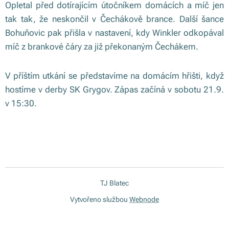
Opletal před dotírajícím útočníkem domácích a míč jen
tak tak, že neskončil v Čechákově brance. Další šance
Bohuňovic pak přišla v nastavení, kdy Winkler odkopával
míč z brankové čáry za již překonaným Čechákem.
V příštím utkání se představíme na domácím hřišti, když
hostíme v derby SK Grygov. Zápas začíná v sobotu 21.9.
v 15:30.
TJ Blatec
Vytvořeno službou
Webnode