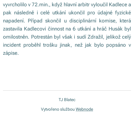
vyvrcholilo v 72.min., když hlavní arbitr vyloučil Kadlece a
pak následně i celé utkání ukončil pro údajné fyzické
napadení. Případ skončil u disciplinární komise, která
zastavila Kadlecovi činnost na 6 utkání a hráč Husák byl
omilostněn. Potrestán byl však i sudí Zdražil, jelikož celý
incident proběhl trošku jinak, než jak bylo popsáno v
zápise.
TJ Blatec
Vytvořeno službou
Webnode
Vytvořte si webové stránky zdarma!