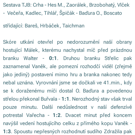
Sestava TJB: Crha - Hes M., Zaorálek, Brzobohatý, Vlček
- Večeřa, Kadlec, Tihlář, Špičák - Baďura O., Boscato
střídající: Bareš, Hrbáček, Taichman
Skóre utkání otevřel po nedorozumění naší obrany
hostující Málek, kterému nachystal míč před prázdnou
branku Walter -
0:1
. Druhou branku Střelic pak
zaznamenal Vaněk, ale pomezní rozhodčí viděl (zřejmě
jako jediný) postavení mimo hru a branka nakonec tedy
nebal uznána. Vyrovnání jsme se dočkali ve 41.min., kdy
se k doraženému míči dostal O. Baďura a povedenou
střelou překonal Buřvala -
1:1
. Nerozhodný stav však trval
pouze minutu. Další nedůslednost v naší defenzívě
potrestal Vařecha -
1:2
. Dvacet minut před koncem
navýšil vedení hostujícího celku z přímého kopu Vaněk -
1:3
. Spoustu nepřesných rozhodnutí sudího Zdražila pak