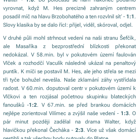
vyrovnat, když M. Hes precizně zahraným centrem
posadil míč na hlavu Brzobohatého a ten rozvlnil síť -
1:1
.
Slovy klasika by se dalo řícI: přijel, viděl, skóroval, odjel.
V druhé půli mohl strhnout vedení na naši stranu Šefčík,
ale Masaříka z bezprostřední blízkosti překonat
nedokázal. V 58.min. byl v pokutovém území faulován
Vlček a rozhodčí Vaculík následně ukázal na penaltový
puntík. K míči se postavil M. Hes, ale jeho střela se mezi
tři tyče bohužel nevešla. Naše zklamání záhy vystřídala
radost. V 60.min. doputoval centr v pokutovém území k
Vlčkovi a ten rozjásal početnou skupinku blateckých
fanoušků -
1:2
. V 67.min. se před brankou domácích
nejlépe zorientoval Vilímec a zvýšil naše vedení -
1:3
. O
pár minut později zadělal na drama Walter, když
hlavičkou překonal Čecháka -
2:3
. Více už však domácí
nestihli a tak všechny body putovaly do Blatce.