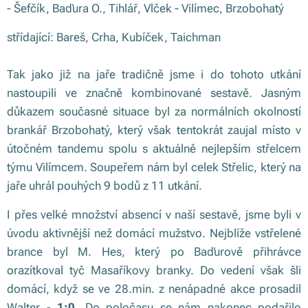
- Šefčík, Baďura O., Tihlář, Vlček - Vilímec, Brzobohatý
střídající: Bareš, Crha, Kubíček, Taichman
Tak jako již na jaře tradičně jsme i do tohoto utkání
nastoupili ve značně kombinované sestavě. Jasným
důkazem současné situace byl za normálních okolností
brankář Brzobohatý, který však tentokrát zaujal místo v
útočném tandemu spolu s aktuálně nejlepším střelcem
týmu Vilímcem. Soupeřem nám byl celek Střelic, který na
jaře uhrál pouhých 9 bodů z 11 utkání.
I přes velké množství absencí v naší sestavě, jsme byli v
úvodu aktivnější než domácí mužstvo. Nejblíže vstřelené
brance byl M. Hes, který po Baďurově přihrávce
orazítkoval tyč Masaříkovy branky. Do vedení však šli
domácí, když se ve 28.min. z nenápadné akce prosadil
Walter -
1:0
. Do poločasu se nám nakonec podařilo